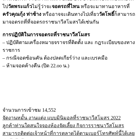
ไป
วัดพระแก้ว
ไม่รู้ว่าจะ
จอดรถที่ไหน
หรือจะมาทานอาหารที่
ครัวคุณกุ้ง ท่าช้าง
หรืออาจจะเดินทางไปเที่ยว
วัดโพธิ์
ก็สามารถ
มาจอดรถที่ที่จอดรถราชนาวีสโมสรได้เช่นกัน
การปฏิบัติในการจอดรถที่ราชนาวีสโมสร
– ปฏิบัติตามเครื่องหมายจราจรที่ติดตั้ง และ กฎระเบียบของทาง
ราชการ
– กรณีจอดซ้อนคัน ต้องปลดเกียร์ว่าง และเบรคมือ
– ห้ามจอดค้างคืน (ปิด 22.oo น.)
จำนวนการเข้าชม
14,552
จัดงานหมั้น งานแต่ง แบบมินิมอลที่ราชนาวีสโมสร 2022
แนะแนว
ลูกค้าท่านใดสนใจจองห้องจัดเลี้ยง กิจการราชนาวีสโมสร
เรื่อง
สามารถติดต่อเจ้าหน้าที่การตลาดได้ตามเบอร์โทรศัพท์นี้ได้เลย