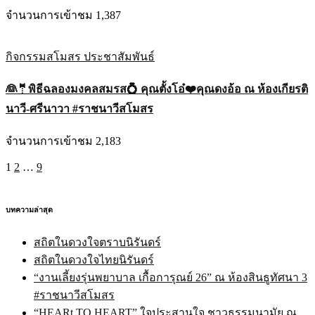
จำนวนการเข้าชม 1,387
กิจกรรมสโมสร
ประชาสัมพันธ์
👰🤵พิธีฉลองมงคลสมรส💍 คุณตั้งโอ๋❤️คุณดงอ้อ ณ ห้องเกียรติ
นาวี-ศรีนาวา #ราชนาวีสโมสร
จำนวนการเข้าชม 2,183
Posts
1
2
…
9
pagination
บทความล่าสุด
สถิตในดวงใจตราบนิรันดร์
สถิตในดวงใจไทยนิรันดร์
“งานเลี้ยงรุ่นพยาบาล เกื้อการุณย์ 26” ณ ห้องสินธูทัศนา 3
#ราชนาวีสโมสร
“HEARt TO HEART” ใจประสานใจ ชาวธรรมนามัย ณ