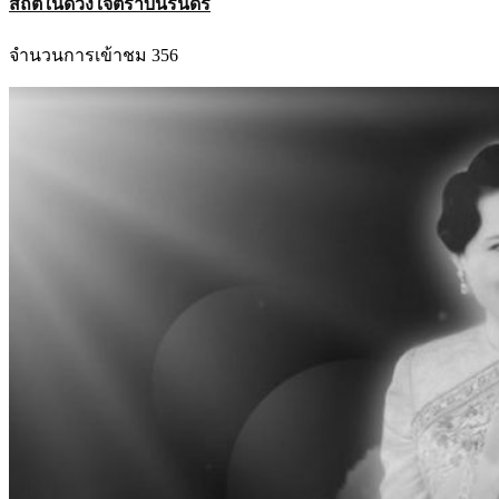
สถิตในดวงใจตราบนิรันดร์
จำนวนการเข้าชม 356