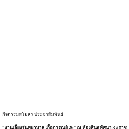
กิจกรรมสโมสร
ประชาสัมพันธ์
“งานเลี้ยงรุ่นพยาบาล เกื้อการุณย์ 26” ณ ห้องสินธูทัศนา 3 #ราช