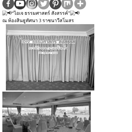
“ไอเจ ธรรมศาสตร์ สังสรรค์”
ณ ห้องสินธูทัศนา 3 ราชนาวีสโมสร