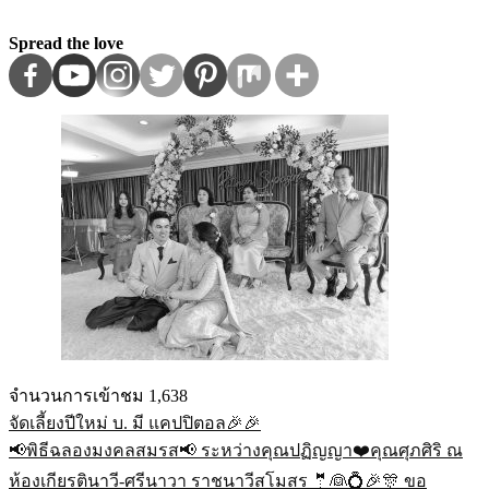
Spread the love
จำนวนการเข้าชม
1,638
จัดเลี้ยงปีใหม่ บ. มี แคปปิตอล🎉🎉
แนะแนว
📢พิธีฉลองมงคลสมรส📢 ระหว่างคุณปฏิญญา❤️คุณศุภศิริ ณ
เรื่อง
ห้องเกียรตินาวี-ศรีนาวา ราชนาวีสโมสร 🤵👰💍🎉🎊 ขอ