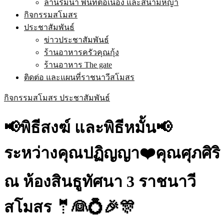
ลานริมน้ำ พื้นที่ต่อเนื่อง และสนามหญ้า
กิจกรรมสโมสร
ประชาสัมพันธ์
ข่าวประชาสัมพันธ์
ร้านอาหารครัวคุณกุ้ง
ร้านอาหาร The gate
ติดต่อ และแผนที่ราชนาวีสโมสร
กิจกรรมสโมสร
ประชาสัมพันธ์
📢พิธีสงฆ์ และพิธีหมั้น📢
ระหว่างคุณปฏิญญา❤️คุณศุภศิริ
ณ ห้องสินธูทัศนา 3 ราชนาวี
สโมสร 🤵👰💍🎉🎊