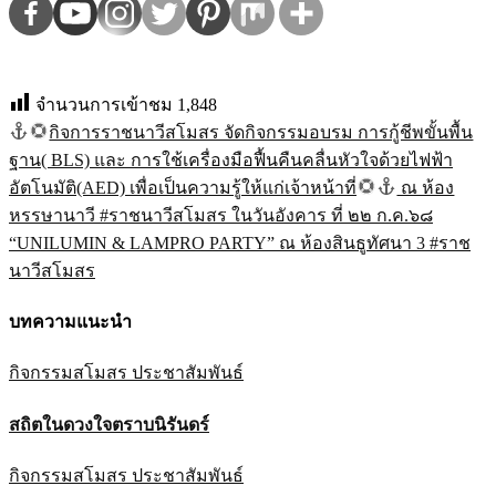
จำนวนการเข้าชม
1,848
กิจการราชนาวีสโมสร จัดกิจกรรมอบรม การกู้ชีพขั้นพื้น
แนะแนว
ฐาน( BLS) และ การใช้เครื่องมือฟื้นคืนคลื่นหัวใจด้วยไฟฟ้า
เรื่อง
อัตโนมัติ(AED) เพื่อเป็นความรู้ให้แก่เจ้าหน้าที่
ณ ห้อง
หรรษานาวี #ราชนาวีสโมสร ในวันอังคาร ที่ ๒๒ ก.ค.๖๘
“UNILUMIN & LAMPRO PARTY” ณ ห้องสินธูทัศนา 3 #ราช
นาวีสโมสร
บทความแนะนำ
กิจกรรมสโมสร
ประชาสัมพันธ์
สถิตในดวงใจตราบนิรันดร์
กิจกรรมสโมสร
ประชาสัมพันธ์