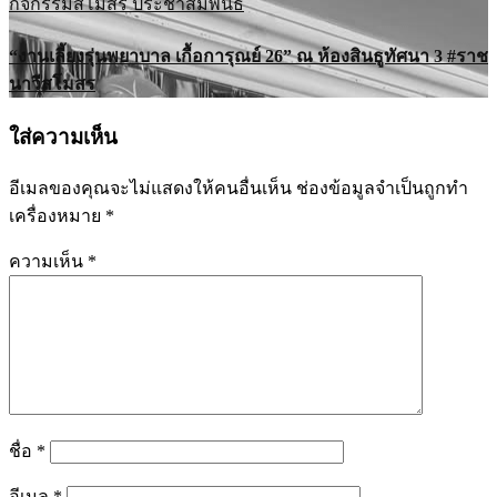
กิจกรรมสโมสร
ประชาสัมพันธ์
“งานเลี้ยงรุ่นพยาบาล เกื้อการุณย์ 26” ณ ห้องสินธูทัศนา 3 #ราช
นาวีสโมสร
ใส่ความเห็น
อีเมลของคุณจะไม่แสดงให้คนอื่นเห็น
ช่องข้อมูลจำเป็นถูกทำ
เครื่องหมาย
*
ความเห็น
*
ชื่อ
*
อีเมล
*